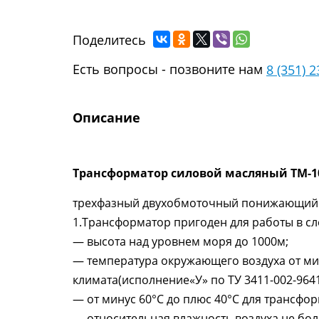
Поделитесь
Есть вопросы - позвоните нам
8 (351) 
Описание
Таб
Трансформатор силовой масляный ТМ-10
трехфазный двухобмоточный понижающий 
1.Трансформатор пригоден для работы в с
— высота над уровнем моря до 1000м;
— температура окружающего воздуха от ми
климата
(
исполнение
«
У» по ТУ 3411-002-964
— от минус 60°С до плюс 40°С для трансфо
— относительная влажность воздуха не бо