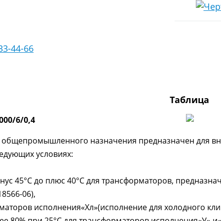
233-44-66
лица
00/6/0,4
общепромышленного назначения предназначен для вну
ледующих условиях:
нус 45°С до плюс 40°С для трансформаторов, предназна
18566-06),
рматоров исполнения
«
Хл»
(
исполнение для холодного кли
лее 80% при 25°С для трансформаторов исполнения
«
У» и