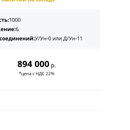
ть:
1000
ение:
6
 соединений:
У/Ун-0 или Д/Ун-11
894 000
р.
*цена с НДС 22%