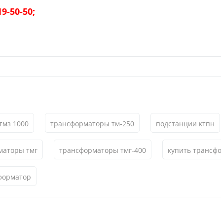
19-50-50;
тмз 1000
трансформаторы тм-250
подстанции ктпн
маторы тмг
трансформаторы тмг-400
купить трансф
форматор