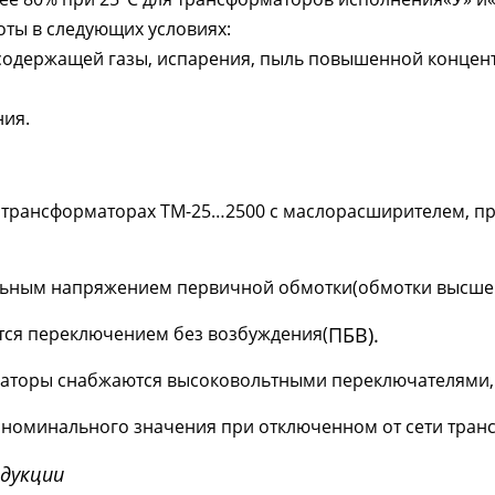
оты в следующих условиях:
содержащей газы, испарения, пыль повышенной концентр
ния.
 трансформаторах ТМ-25…2500 с маслорасширителем, п
альным напряжением первичной обмотки
(
обмотки высшег
тся переключением без возбуждения
(
ПБВ).
маторы снабжаются высоковольтными переключателями
от номинального значения при отключенном от сети тран
одукции