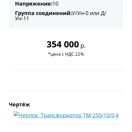
Напряжение:
10
Группа соединений:
У/Ун-0 или Д/
Ун-11
354 000
р.
*цена с НДС 22%
ть
Чертёж